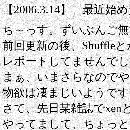
【2006.3.14】 最近始
ち～っす。ずいぶんご無
前回更新の後、Shuffl
レポートしてませんでし
まぁ、いまさらなのでや
物欲は凄まじいようです
さて、先日某雑誌でxen
やってまして、ちょっと