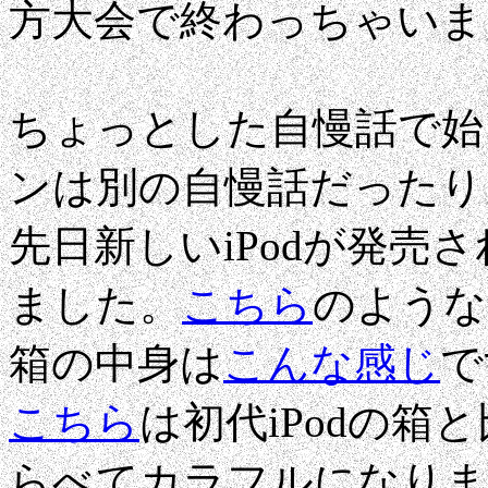
方大会で終わっちゃいま
ちょっとした自慢話で始
ンは別の自慢話だったりしま
先日新しいiPodが発売
ました。
こちら
のような
箱の中身は
こんな感じ
で
こちら
は初代iPodの
らべてカラフルになりま